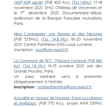
e
e
(Pdf 402 Ko), (
), 17-18
(XIX
-XXI
siècle)
Txt 1,6Mo
novembre 2021, SHD, Château de Vincennes et
er
le 1
décembre 2021
Documentaire-débat,
,
auditorium de la Banque française mutualiste,
Paris.
Nina Companeez, une femme et des héroïnes
(Pdf 3,13Mo), (
), 18-20 novembre
Txt 14,8 Mo
2021, Centre Panthéon-ENS Louis Lumière.
Inscription :
isor@univ-paris1.fr
La Commune de 1871 : l’histoire continue (Pdf 460
, (
), 14-15 octobre 2021, site des
Ko)
Txt 1,8 Mo
Grands Moulins, Paris.
Un pass sanitaire sera à présenter
obligatoirement à l’entrée.
Inscription :
sophie.lhermitte@univ-paris1.fr
Actualité et histoire de l’inceste. Entre occultation
, (Pdf 770 Ko), projet ANR DERVI,
et révélation