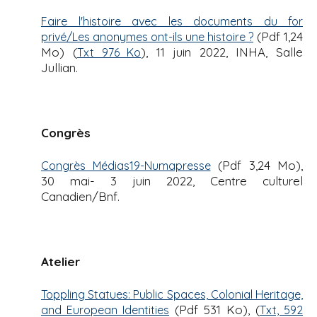
'
i
A
Faire l'histoire avec les documents du for
r
p
(Pdf 1,24
privé/Les anonymes ont-ils une histoire ?
i
a
Mo) (
), 11 juin 2022, INHA, Salle
Txt 976 Ko
a
l
Jullian.
n
e
Congrès
(Pdf 3,24 Mo),
Congrès Médias19-Numapresse
30 mai- 3 juin 2022, Centre culturel
Canadien/Bnf.
Atelier
Toppling Statues: Public Spaces, Colonial Heritage,
(Pdf 531 Ko), (
and European Identities
Txt, 592