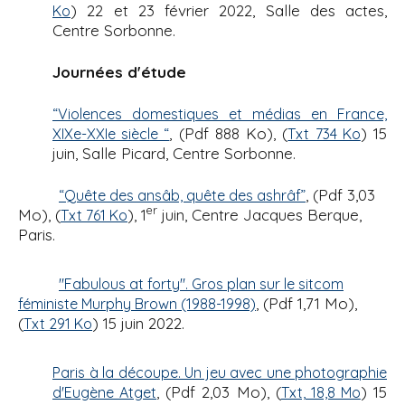
) 22 et 23 février 2022, Salle des actes,
Ko
Centre Sorbonne.
Journées d'étude
“Violences domestiques et médias en France,
, (Pdf 888 Ko), (
) 15
XIXe-XXIe siècle “
Txt 734 Ko
juin, Salle Picard, Centre Sorbonne.
, (Pdf 3,03
“Quête des ansâb, quête des ashrâf”
er
Mo), (
), 1
juin, Centre Jacques Berque,
Txt 761 Ko
Paris.
"Fabulous at forty". Gros plan sur le sitcom
, (Pdf 1,71 Mo),
féministe Murphy Brown (1988-1998)
(
) 15 juin 2022.
Txt 291 Ko
Paris à la découpe. Un jeu avec une photographie
, (Pdf 2,03 Mo), (
) 15
d'Eugène Atget
Txt, 18,8 Mo