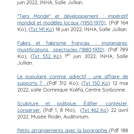
juin 2022, INHA, Salle Jullian.
"Tiers Monde" et développement : impératif
, (Pdf 164
mondial et modèles locaux (1950-1970)
Ko), (
) 18 juin 2022, INHA, Salle Jullian.
Txt 141 Ko
Fakirs et fakirisme français : imaginaires,
(Pdf 789
mystifications , spectacles (1880-1930),
er
Ko), (
) 1
juin 2022, INHA, Salle
Txt 532 Ko
Jullian.
Le populaire comme adjectif : une affaire de
(Pdf 312 Ko), (
) 12 mai
supports ? ,
Txt 150 Ko
2022, salle Dominique Kalifa, Centre Sorbonne.
Sculpture et politique. Édifier, contester,
, (Pdf 1, 8 Mo), (
) 22 avril
conserver
Txt 462 Ko
2022, Musée Rodin, Auditorium.
(Pdf 188
Petits arrangements avec la biographie