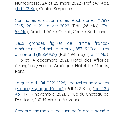
Numapresse, 24 et 25 mars 2022 (Pdf 347 Ko),
(
), Centre Serpente.
Txt 172 Ko
Continuités et discontinuités républicaines, (1789-
(Pdf 1,26 Mo), (
1945), 20 et 21 Janvier 2022
Txt
), Amphithéâtre Guizot, Centre Sorbonne.
5,4 Mo
Deux grandes figures de l’amitié franco-
américaine : Gabriel Hanotaux (1853-1944) et Jules
(Pdf 1,94 mo), (
),
Jusserand (1855-1932)
Txt 1,1 Mo
13 et 14 décembre 2021, Hôtel des Affaires
étrangères/France Amérique-Hôtel Le Marois,
Paris.
La guerre du Rif (1921-1926) : nouvelles approches
(Pdf 122 Ko), (
(France, Espagne, Maroc)
Txt
12,3
), 17-19 novembre 2021, 5, rue du Château de
Ko
l’Horloge, 13094 Aix-en-Provence.
Gendarmerie mobile, maintien de l’ordre et société