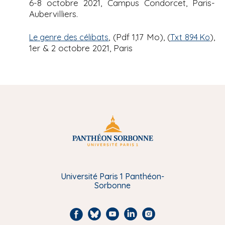
6-8 octobre 2021, Campus Condorcet, Paris-
Aubervilliers.
, (Pdf 1,17 Mo), (
),
Le genre des célibats
Txt 894 Ko
1er & 2 octobre 2021, Paris
Université Paris 1 Panthéon-
Sorbonne
F
B
Y
L
I