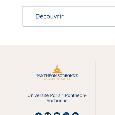
Découvrir
M
e
Université Paris 1 Panthéon-
n
Sorbonne
u