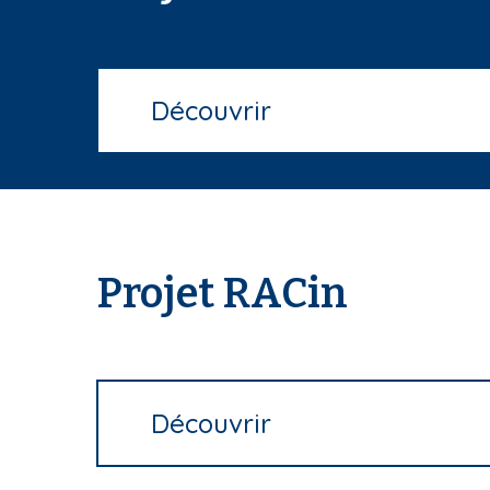
i
a
n
e
Découvrir
Projet RACin
Découvrir