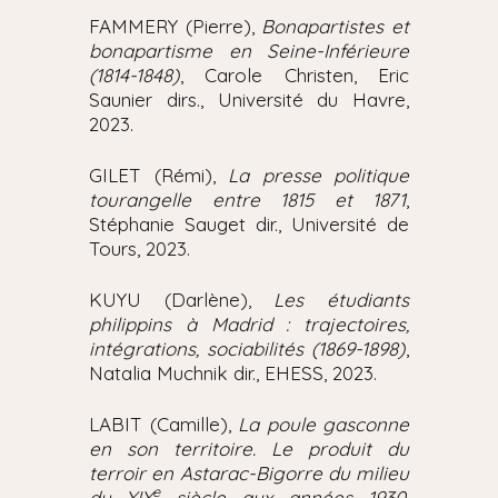
FAMMERY (Pierre),
Bonapartistes et
bonapartisme en Seine-Inférieure
(1814-1848)
, Carole Christen, Eric
Saunier dirs., Université du Havre,
2023.
GILET (Rémi),
La presse politique
tourangelle entre 1815 et 1871
,
Stéphanie Sauget dir., Université de
Tours, 2023.
KUYU (Darlène),
Les étudiants
philippins à Madrid : trajectoires,
intégrations, sociabilités (1869-1898)
,
Natalia Muchnik dir., EHESS, 2023.
LABIT (Camille),
La poule gasconne
en son territoire. Le produit du
terroir en Astarac-Bigorre du milieu
e
du XIX
siècle aux années 1930
,