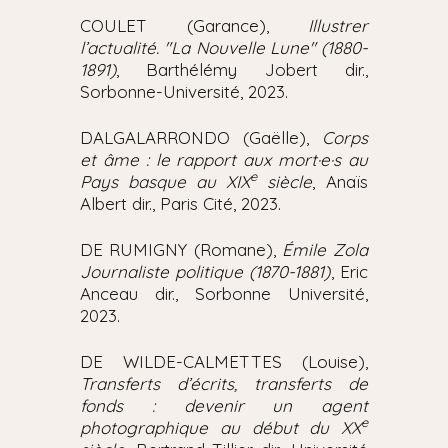
COULET (Garance),
Illustrer
l’actualité. "La Nouvelle Lune" (1880-
1891)
, Barthélémy Jobert dir.,
Sorbonne-Université, 2023.
DALGALARRONDO (Gaëlle),
Corps
et âme : le rapport aux mort·e·s au
e
Pays basque au XIX
siècle
, Anaïs
Albert dir., Paris Cité, 2023.
DE RUMIGNY (Romane),
Émile Zola
Journaliste politique (1870-1881)
, Eric
Anceau dir., Sorbonne Université,
2023.
DE WILDE-CALMETTES (Louise),
Transferts d’écrits, transferts de
fonds : devenir un agent
e
photographique au début du XX