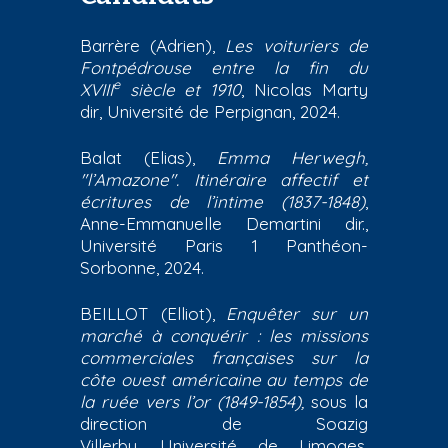
Barrère (Adrien),
Les voituriers de
Fontpédrouse entre la fin du
e
XVIII
siècle et 1910
, Nicolas Marty
dir, Université de Perpignan, 2024.
Balat (Elias),
Emma Herwegh,
"l’Amazone". Itinéraire affectif et
écritures de l’intime (1837-1848)
,
Anne-Emmanuelle Demartini dir.,
Université Paris 1 Panthéon-
Sorbonne, 2024.
BEILLOT (Elliot),
Enquêter sur un
marché à conquérir : les missions
commerciales françaises sur la
côte ouest américaine au temps de
la ruée vers l’or (1849-1854),
sous la
direction de Soazig
Villerbu,
Université de Limoges
,