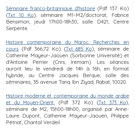
(Pdf 137 Ko)
Séminaire franco-britannique d'histoire
(
), séminaire M1-M2/doctorat, Fabrice
Txt 10 Ko
Bensimon, jeudi 17h00-18h30, salle D421, Centre
Serpente.
Histoire contemporaine du Maroc. Recherches en
(Pdf 366,72 Ko) (
), séminaire de
cours
Txt 685 Ko
Catherine Mayeur-Jaouen (Sorbonne Université) et
d'Antoine Perrier (Cnrs, Iremam). Les séances
auront lieu le vendredi de 14h à 16h, en format
hybride, au Centre Jacques Berque, salle des
séminaires, 35 avenue Tariq Ibn Ziyad, Rabat, 10020.
Histoire moderne et contemporaine du monde arabe
, (Pdf 372 Ko) (
),
et du Moyen-Orient
Txt 373 Ko
séminaire de M2, 15h00-18h00, organisé par Anne-
Laure Dupont, Catherine Mayeur-Jaouen, Philippe
Pétriat, Chantal Verdeil.