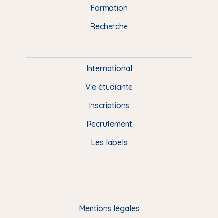
n
o
y
e
I
r
Formation
k
n
a
u
Recherche
m
P
i
e
International
d
Vie étudiante
d
Inscriptions
e
Recrutement
p
Les labels
a
g
e
F
Mentions légales
R