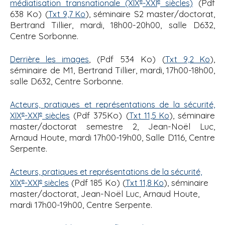
'
e
e
(Pdf
médiatisation transnationale (XIX
-XXI
siècles)
i
A
638 Ko) (
), séminaire S2 master/doctorat,
Txt 9,7 Ko
r
p
Bertrand Tillier, mardi, 18h00-20h00, salle D632,
i
a
Centre Sorbonne.
a
l
n
, (Pdf 534 Ko) (
),
e
Derrière les images
Txt 9,2 Ko
séminaire de M1, Bertrand Tillier, mardi, 17h00-18h00,
salle D632, Centre Sorbonne.
Acteurs, pratiques et représentations de la sécurité,
e
e
(Pdf 375Ko) (
), séminaire
XIX
-XXI
siècles
Txt 11,5 Ko
master/doctorat semestre 2, Jean-Noël Luc,
Arnaud Houte, mardi 17h00-19h00, Salle D116, Centre
Serpente.
Acteurs, pratiques et représentations de la sécurité,
e
e
(Pdf 185 Ko) (
), séminaire
XIX
-XXI
siècles
Txt 11,8 Ko
master/doctorat, Jean-Noël Luc, Arnaud Houte,
mardi 17h00-19h00, Centre Serpente.