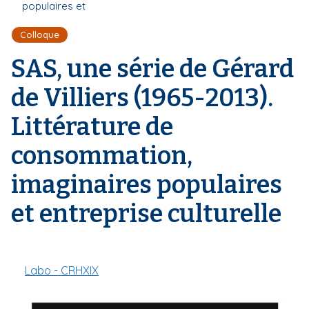
r
populaires et
d
i
e
'
p
Colloque
A
a
r
SAS, une série de Gérard
l
i
a
de Villiers (1965-2013).
n
e
Littérature de
consommation,
imaginaires populaires
et entreprise culturelle
Labo - CRHXIX