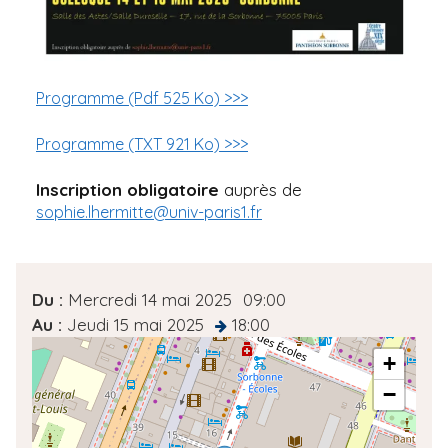
Programme (Pdf 525 Ko) >>>
Programme (TXT 921 Ko) >>>
Inscription obligatoire
auprès de
sophie.lhermitte@univ-paris1.fr
D
Du :
Mercredi 14 mai 2025
09:00
a
Au :
Jeudi 15 mai 2025
18:00
at
t
A
+
d
e
−
r
d
e
e
s