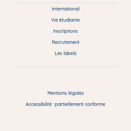
i
e
International
d
Vie étudiante
d
Inscriptions
e
Recrutement
p
Les labels
a
g
e
F
Mentions légales
R
Accessibilité : partiellement conforme