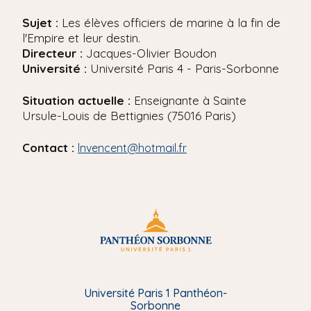
'
i
A
Sujet :
Les élèves officiers de marine à la fin de
r
p
l'Empire et leur destin.
i
a
Directeur :
Jacques-Olivier Boudon
a
l
Université :
Université Paris 4 - Paris-Sorbonne
n
e
Situation actuelle :
Enseignante à Sainte
Ursule-Louis de Bettignies (75016 Paris)
Contact :
lnvencent@hotmail.fr
Université Paris 1 Panthéon-
Sorbonne