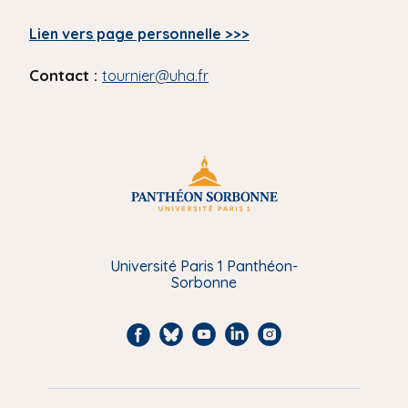
Lien vers page personnelle >>>
Contact :
tournier@uha.fr
Université Paris 1 Panthéon-
Sorbonne
F
B
Y
L
I
a
l
o
i
n
c
u
u
n
s