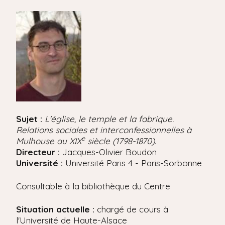
'
i
A
r
p
i
a
a
l
n
e
Sujet :
L'église, le temple et la fabrique.
Relations sociales et interconfessionnelles à
e
Mulhouse au XIX
siècle (1798-1870).
Directeur :
Jacques-Olivier Boudon
Université :
Université Paris 4 - Paris-Sorbonne
Consultable à la bibliothèque du Centre
Situation actuelle :
chargé de cours à
l'Université de Haute-Alsace