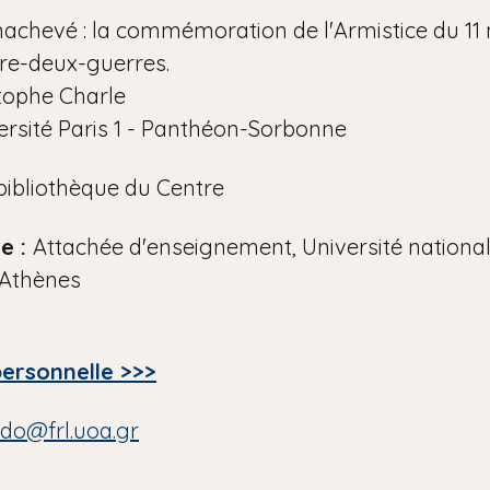
inachevé : la commémoration de l'Armistice du 11
tre-deux-guerres.
tophe Charle
ersité Paris 1 - Panthéon-Sorbonne
bibliothèque du Centre
le :
Attachée d'enseignement, Université national
'Athènes
personnelle >>>
do@frl.uoa.gr