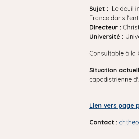
i
Sujet :
Le deuil 
a
France dans l'en
n
Directeur :
Chris
e
Université :
Univ
Consultable à la 
Situation actuel
capodistrienne d
Lien vers page 
Contact :
chtheo