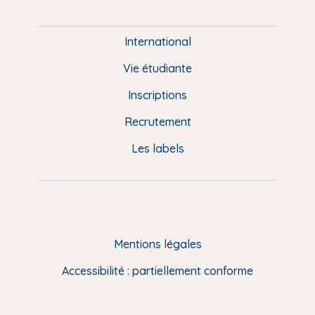
i
e
International
d
Vie étudiante
d
Inscriptions
e
Recrutement
p
Les labels
a
g
e
F
Mentions légales
R
Accessibilité : partiellement conforme