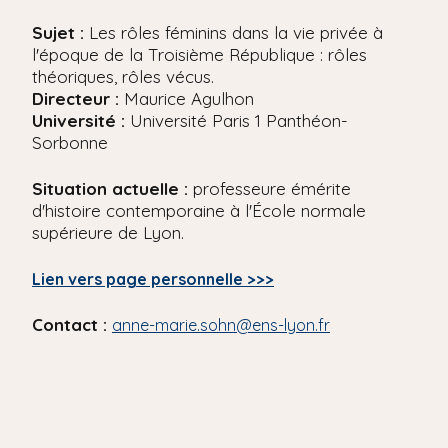
'
i
A
Sujet :
Les rôles féminins dans la vie privée à
r
p
l'époque de la Troisième République : rôles
i
a
théoriques, rôles vécus.
a
l
Directeur :
Maurice Agulhon
n
e
Université :
Université Paris 1 Panthéon-
Sorbonne
Situation actuelle :
professeure émérite
d'histoire contemporaine à l'École normale
supérieure de Lyon.
Lien vers page personnelle >>>
Contact :
anne-marie.sohn@ens-lyon.fr