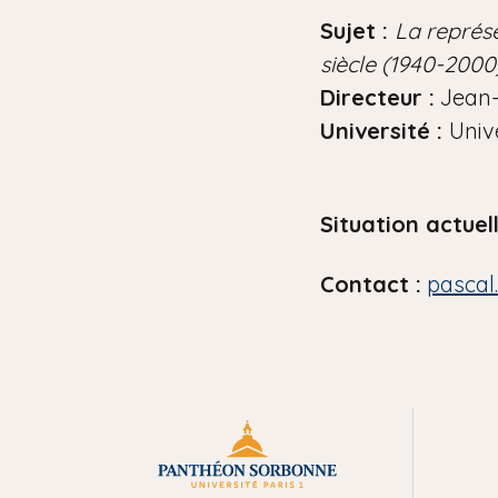
i
Sujet :
La représe
a
siècle (1940-2000
n
Directeur :
Jean-
e
Université :
Univ
Situation actuell
Contact :
pascal
M