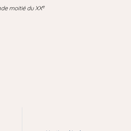
e
nde moitié du XX