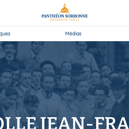
iques
Médias
LLE JEAN-FR