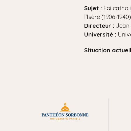
i
Sujet :
Foi catholi
a
l'Isère (1906-1940)
n
Directeur :
Jean
e
Université :
Unive
Situation actuel
M
e