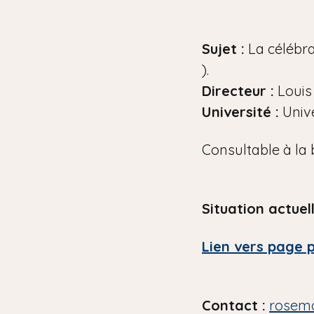
Sujet :
La célébra
).
Directeur :
Louis
Université :
Unive
Consultable à la 
Situation actuel
Lien vers page 
Contact :
rosem