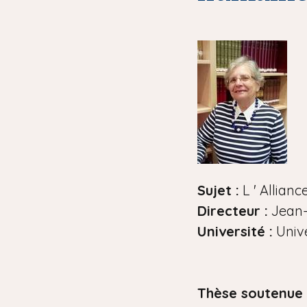
i
a
n
e
Sujet :
L ' Allian
Directeur :
Jean-
Université :
Unive
Thèse soutenue 