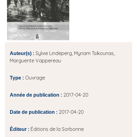
i
p
a
l
Sylvie Lindeperg, Myriam Tsikounas,
Auteur(s) :
Marguerite Vappereau
Ouvrage
Type :
2017-04-20
Année de publication :
2017-04-20
Date de publication :
Éditions de la Sorbonne
Éditeur :