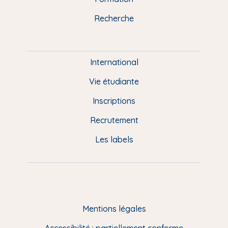
k
n
a
u
Recherche
m
P
i
e
International
d
Vie étudiante
d
Inscriptions
e
Recrutement
p
Les labels
a
g
e
F
Mentions légales
R