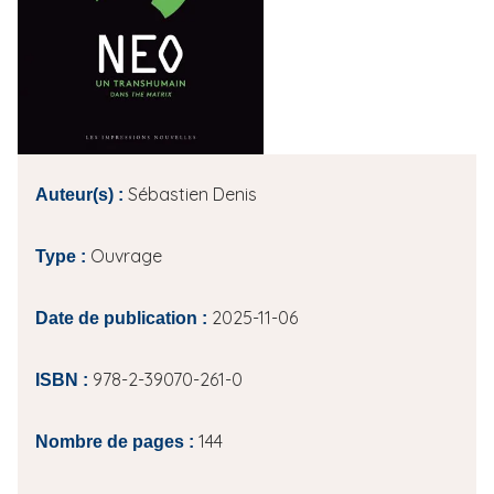
i
p
a
l
Sébastien Denis
Auteur(s) :
Ouvrage
Type :
2025-11-06
Date de publication :
978-2-39070-261-0
ISBN :
144
Nombre de pages :