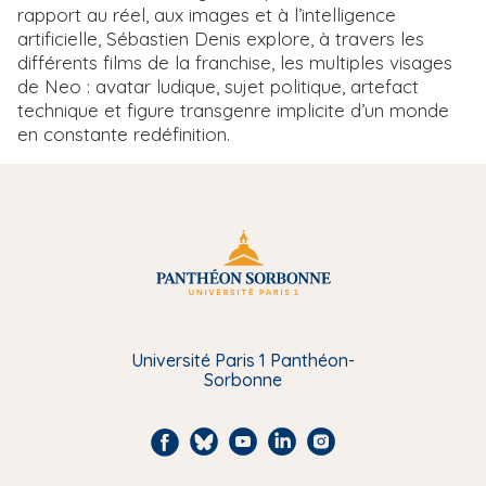
rapport au réel, aux images et à l’intelligence
artificielle, Sébastien Denis explore, à travers les
différents films de la franchise, les multiples visages
de Neo : avatar ludique, sujet politique, artefact
technique et figure transgenre implicite d’un monde
en constante redéfinition.
Université Paris 1 Panthéon-
Sorbonne
F
B
Y
L
I
a
l
o
i
n