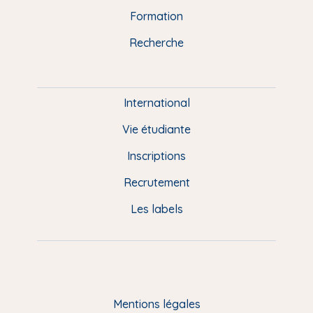
n
o
y
e
I
r
Formation
k
n
a
u
Recherche
m
P
i
e
International
d
Vie étudiante
d
Inscriptions
e
Recrutement
p
Les labels
a
g
e
F
Mentions légales