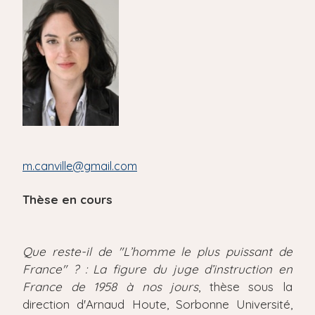
'
i
A
r
p
i
a
a
l
n
e
m.canville@gmail.com
Thèse en cours
Que reste-il de "L’homme le plus puissant de
France" ? : La figure du juge d’instruction en
France de 1958 à nos jours
, thèse sous la
direction d'Arnaud Houte, Sorbonne Université,