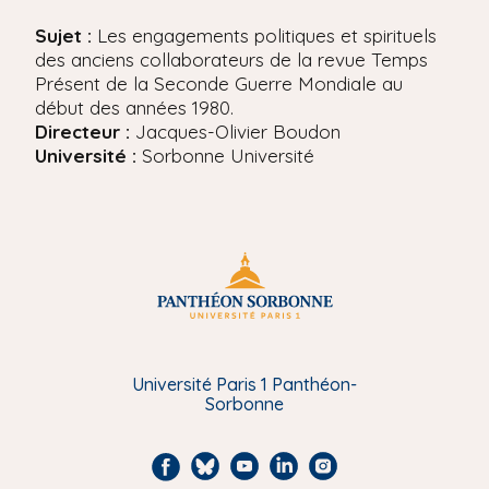
'
i
A
Sujet :
Les engagements politiques et spirituels
r
p
des anciens collaborateurs de la revue Temps
i
a
Présent de la Seconde Guerre Mondiale au
a
l
début des années 1980.
n
e
Directeur :
Jacques-Olivier Boudon
Université :
Sorbonne Université
Université Paris 1 Panthéon-
Sorbonne
F
B
Y
L
I