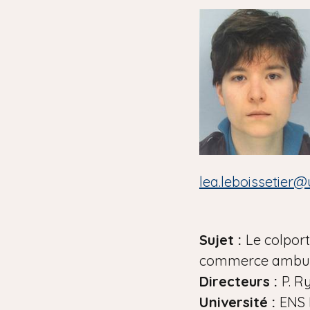
i
a
n
e
lea.leboissetier
Sujet :
Le colport
commerce ambula
Directeurs :
P. R
Université :
ENS 