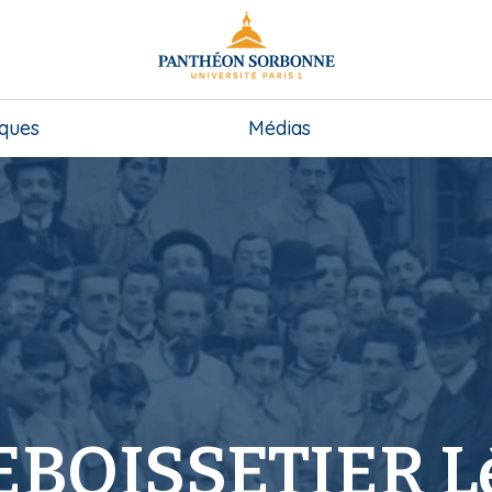
iques
Médias
EBOISSETIER L