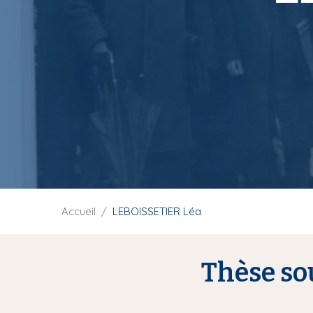
i
p
a
l
F
Accueil
LEBOISSETIER Léa
i
l
d
Thèse so
'
A
r