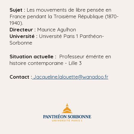
'
i
A
Sujet :
Les mouvements de libre pensée en
r
p
France pendant la Troisième République (1870-
i
a
1940).
a
l
Directeur :
Maurice Agulhon
n
e
Université :
Université Paris 1 Panthéon-
Sorbonne
Situation actuelle :
Professeur émérite en
histoire contemporaine - Lille 3
Contact :
Jacqueline.lalouette@wanadoo.fr