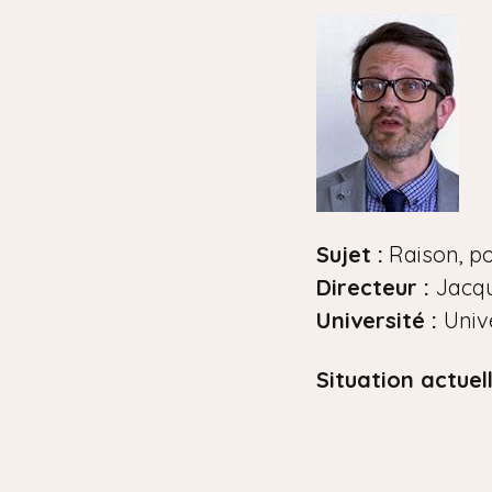
i
a
n
e
Sujet :
Raison, pol
Directeur :
Jacqu
Université :
Univ
Situation actuell