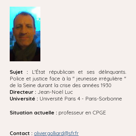
'
i
A
r
p
i
a
a
l
n
e
Sujet :
L'État républicain et ses délinquants.
Police et justice face à la " jeunesse irrégulière "
de la Seine durant la crise des années 1930
Directeur :
Jean-Noël Luc
Université :
Université Paris 4 - Paris-Sorbonne
Situation actuelle :
professeur en CPGE
Contact :
olivier.golliard@sfr.fr