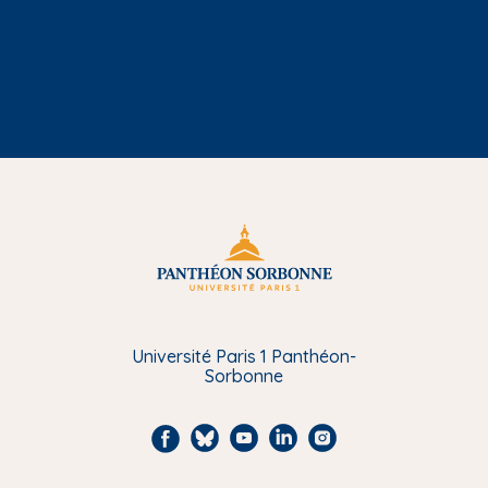
Université Paris 1 Panthéon-
Sorbonne
F
B
Y
L
I
a
l
o
i
n