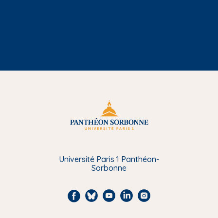
Université Paris 1 Panthéon-
Sorbonne
F
B
Y
L
I
a
l
o
i
n