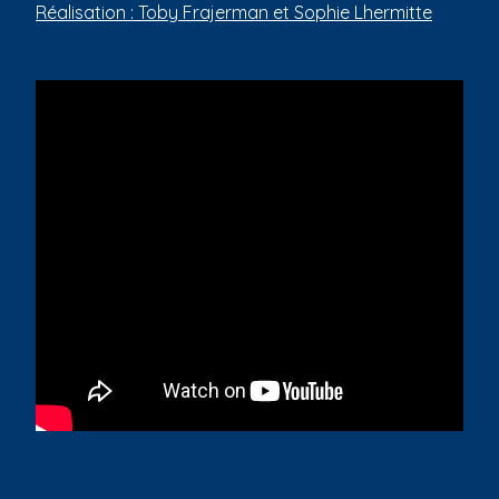
d
Réalisation : Toby Frajerman et Sophie Lhermitte
c
r
u
m
b