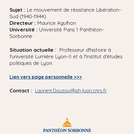
'
i
A
Sujet :
Le mouvement de résistance Libération-
r
p
Sud (1940-1944).
i
a
Directeur :
Maurice Agulhon
a
l
Université :
Université Paris 1 Panthéon-
n
e
Sorbonne
Situation actuelle :
Professeur d'histoire à
l'université Lumière Lyon-II et à l'Institut d'études
politiques de Lyon.
Lien vers page personnelle >>>
Contact :
Laurent.Douzou@ish-lyon.cnrs.fr