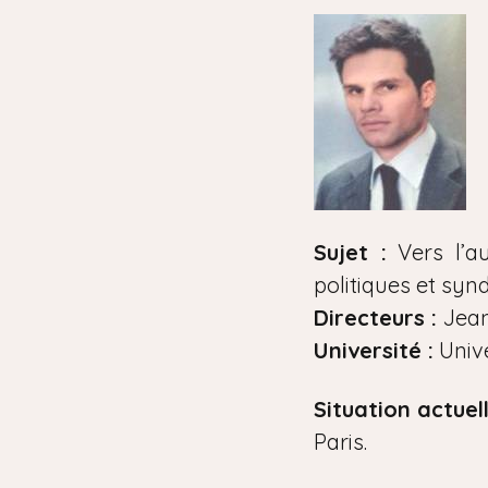
i
a
n
e
Sujet :
Vers l’au
politiques et syn
Directeurs :
Jean
Université :
Unive
Situation actuell
Paris.