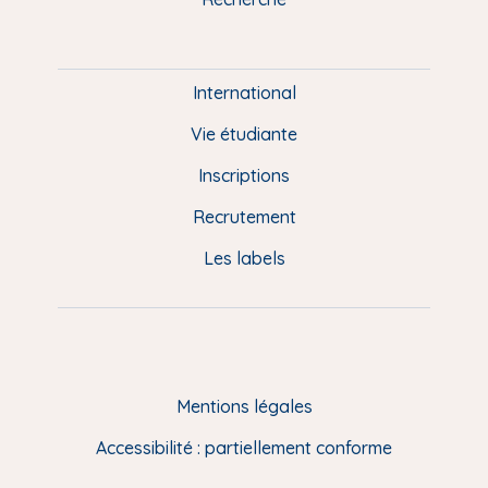
m
P
i
e
International
d
Vie étudiante
d
Inscriptions
e
Recrutement
p
Les labels
a
g
e
F
Mentions légales
R
Accessibilité : partiellement conforme