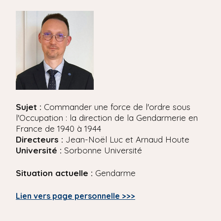
'
i
A
r
p
i
a
a
l
n
e
Sujet :
Commander une force de l'ordre sous
l'Occupation : la direction de la Gendarmerie en
France de 1940 à 1944
Directeurs :
Jean-Noël Luc et Arnaud Houte
Université :
Sorbonne Université
Situation actuelle :
Gendarme
Lien vers page personnelle >>>