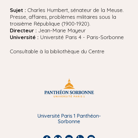
'
i
A
Sujet :
Charles Humbert, sénateur de la Meuse.
r
p
Presse, affaires, problèmes militaires sous la
i
a
troisième République (1900-1920).
a
l
Directeur :
Jean-Marie Mayeur
n
e
Université :
Université Paris 4 - Paris-Sorbonne
Consultable à la bibliothèque du Centre
Université Paris 1 Panthéon-
Sorbonne