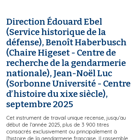
'
i
A
r
p
i
Direction Édouard Ebel
a
a
l
(Service historique de la
n
e
défense), Benoît Haberbusch
(Chaire Higeset - Centre de
recherche de la gendarmerie
nationale), Jean-Noël Luc
(Sorbonne Université - Centre
d’histoire du xixe siècle),
septembre 2025
Cet instrument de travail unique recense, jusqu’au
début de l’année 2025, plus de 3 900 titres
consacrés exclusivement ou principalement à
l’histoire de la gendarmerie française. Il rassemble