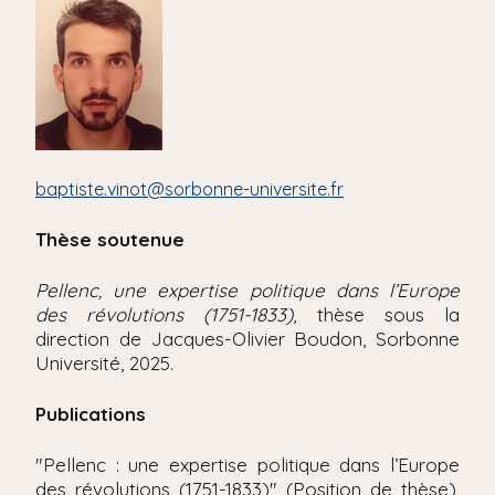
'
i
A
r
p
i
a
a
l
n
e
baptiste.vinot@sorbonne-universite.fr
Thèse soutenue
Pellenc, une expertise politique dans l’Europe
des révolutions (1751-1833)
, thèse sous la
direction de Jacques-Olivier Boudon, Sorbonne
Université, 2025.
Publications
"Pellenc : une expertise politique dans l’Europe
des révolutions (1751-1833)" (Position de thèse),