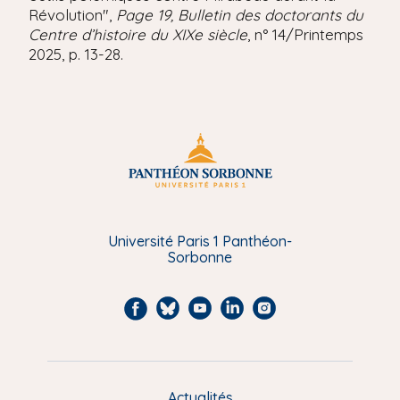
Révolution",
Page 19, Bulletin des doctorants du
Centre d’histoire du XIXe siècle
, n° 14/Printemps
2025, p. 13-28.
Université Paris 1 Panthéon-
Sorbonne
F
B
Y
L
I
a
l
o
i
n
c
u
u
n
s
e
e
t
k
t
Actualités