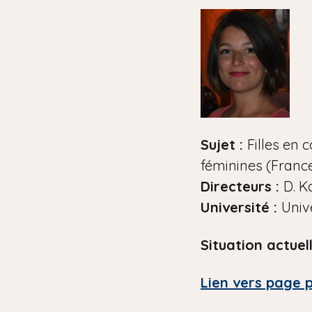
i
a
n
e
Sujet :
Filles en 
féminines (Franc
Directeurs :
D. K
Université :
Unive
Situation actuell
Lien vers page 