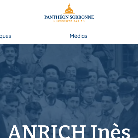
iques
Médias
ANRICH Inès