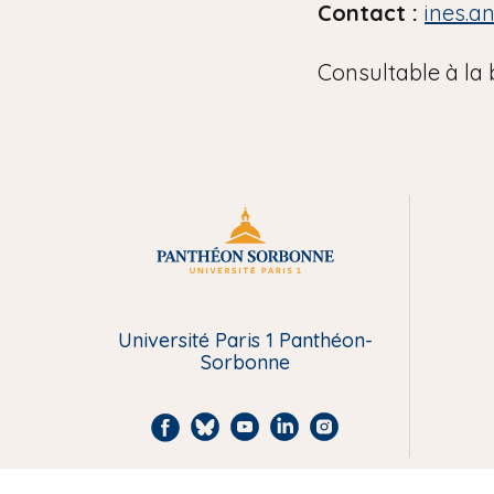
Contact :
ines.a
Consultable à la 
M
e
Université Paris 1 Panthéon-
n
Sorbonne
u
F
B
Y
L
I
P
a
l
o
i
n