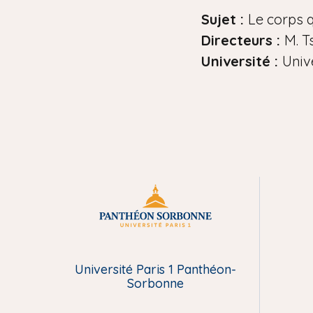
i
Sujet :
Le corps q
a
Directeurs :
M. T
n
Université :
Univ
e
M
e
Université Paris 1 Panthéon-
n
Sorbonne
u