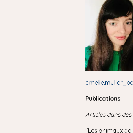
i
a
n
e
amelie.muller_b
Publications
Articles dans des
"Les animaux de 