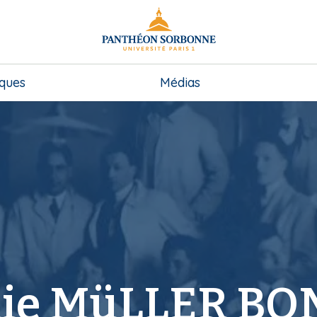
iques
Médias
ie MüLLER B