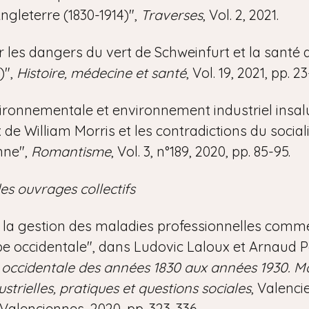
ngleterre (1830-1914)",
Traverses
, Vol. 2, 2021.
 les dangers du vert de Schweinfurt et la santé a
)",
Histoire, médecine et santé
, Vol. 19, 2021, pp. 23
ironnementale et environnement industriel insalu
 de William Morris et les contradictions du socia
nne",
Romantisme
, Vol. 3, n°189, 2020, pp. 85-95.
es ouvrages collectifs
 : la gestion des maladies professionnelles comme
pe occidentale", dans Ludovic Laloux et Arnaud Pét
e occidentale des années 1830 aux années 1930. M
ustrielles, pratiques et questions sociales
, Valenci
 Valenciennes, 2020, pp. 323-336.