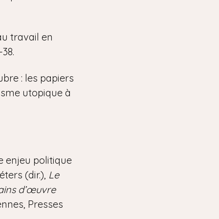
u travail en
-38.
bre : les papiers
lisme utopique à
 enjeu politique
ers (dir.),
Le
ains d’œuvre
ennes, Presses