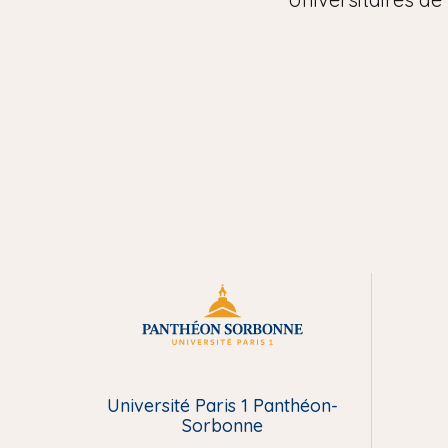
M
e
Université Paris 1 Panthéon-
n
Sorbonne