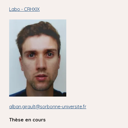
'
i
A
Labo - CRHXIX
r
p
i
a
a
l
n
e
alban.girault@sorbonne-universite.fr
Thèse en cours