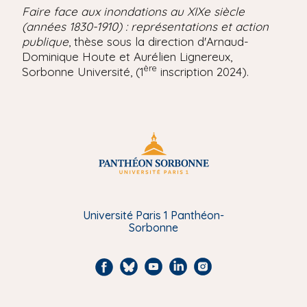
Faire face aux inondations au XIXe siècle
(années 1830-1910) : représentations et action
publique
, thèse sous la direction d'Arnaud-
Dominique Houte et
Aurélien Lignereux
,
ère
Sorbonne Université, (1
inscription 2024).
Université Paris 1 Panthéon-
Sorbonne
F
B
Y
L
I
a
l
o
i
n