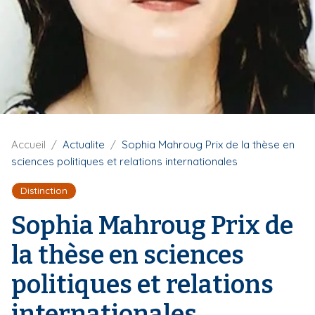
i
p
a
l
F
Accueil
Actualite
Sophia Mahroug Prix de la thèse en
i
sciences politiques et relations internationales
l
d
Distinction
'
A
Sophia Mahroug Prix de
r
i
la thèse en sciences
a
n
politiques et relations
e
internationales