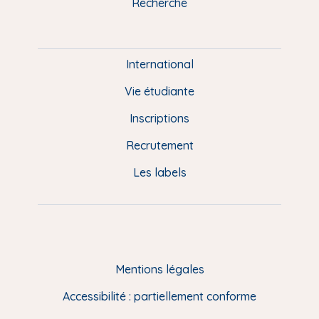
Recherche
m
P
i
e
International
d
Vie étudiante
d
Inscriptions
e
Recrutement
p
Les labels
a
g
e
F
Mentions légales
R
Accessibilité : partiellement conforme