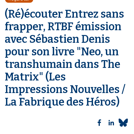
i
a
(Ré)écouter Entrez sans
n
e
frapper, RTBF émission
avec Sébastien Denis
pour son livre "Neo, un
transhumain dans The
Matrix" (Les
Impressions Nouvelles /
La Fabrique des Héros)