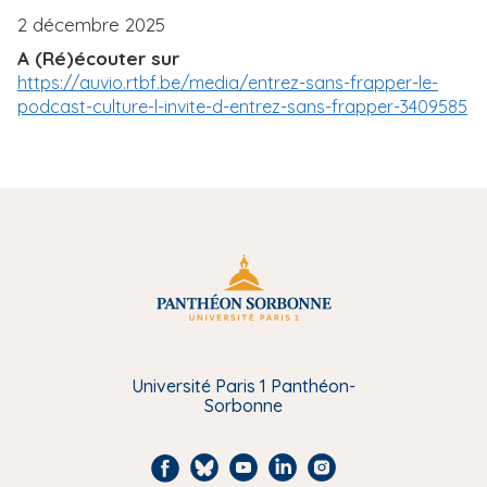
2 décembre 2025
A (Ré)écouter sur
https://auvio.rtbf.be/media/entrez-sans-frapper-le-
podcast-culture-l-invite-d-entrez-sans-frapper-3409585
Université Paris 1 Panthéon-
Sorbonne
F
B
Y
L
I