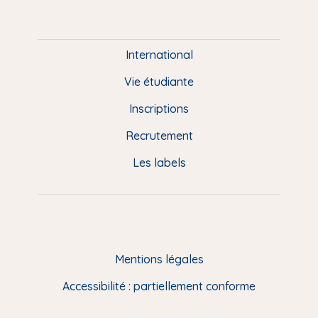
m
P
i
e
International
d
Vie étudiante
d
Inscriptions
e
Recrutement
p
Les labels
a
g
e
F
Mentions légales
R
Accessibilité : partiellement conforme