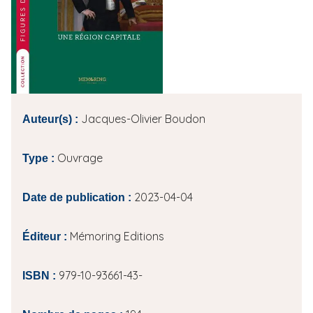
i
p
a
l
Jacques-Olivier Boudon
Auteur(s) :
Ouvrage
Type :
2023-04-04
Date de publication :
Mémoring Editions
Éditeur :
979-10-93661-43-
ISBN :