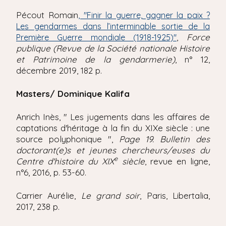
'
i
A
Pécout Romain
, "Finir la guerre, gagner la paix ?
r
p
Les gendarmes dans l’interminable sortie de la
i
a
,
Force
Première Guerre mondiale (1918-1925)"
a
l
publique (Revue de la Société nationale Histoire
n
et Patrimoine de la gendarmerie)
, n° 12,
e
décembre 2019, 182 p.
Masters/ Dominique Kalifa
Anrich Inès, " Les jugements dans les affaires de
captations d'héritage à la fin du XIXe siècle : une
source polyphonique ",
Page 19. Bulletin des
doctorant(e)s et jeunes chercheurs/euses du
e
Centre d'histoire du XIX
siècle
, revue en ligne,
n°6, 2016, p. 53-60.
Carrier Aurélie,
Le grand soir
, Paris, Libertalia,
2017, 238 p.