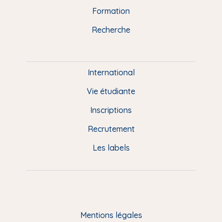
n
o
y
e
I
r
Formation
k
n
a
u
Recherche
m
P
i
e
International
d
Vie étudiante
d
Inscriptions
e
Recrutement
p
Les labels
a
g
e
F
Mentions légales