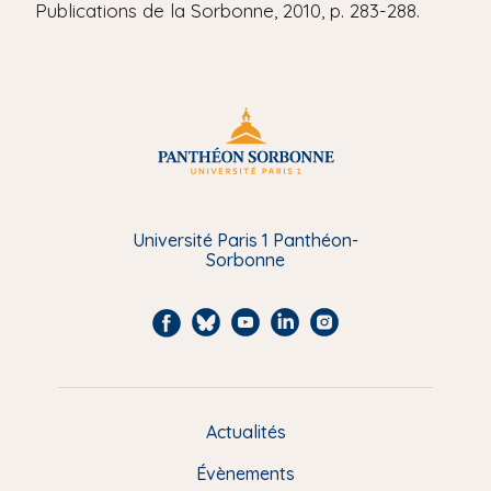
Publications de la Sorbonne, 2010, p. 283-288.
Université Paris 1 Panthéon-
Sorbonne
F
B
Y
L
I
a
l
o
i
n
c
u
u
n
s
e
e
t
k
t
Actualités
M
b
s
u
e
a
e
Évènements
o
k
b
d
g