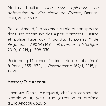
Mortas Pauline,
Une rose épineuse. La
e
défloration au XIX
siècle en France
, Rennes,
PUR, 2017, 468 p.
Pautet Arnaud, "La violence rurale et son spectre
dans une commune des Alpes Maritimes. Justice
et police face aux " bandits fantômes " de
Pegomas (1906-1914)",
Provence historique
,
2010, n° 214, p. 309-330.
Rodemacq Maxence, " L'industrie de l'obscénité
à Paris (1855-1930) ",
Romantisme
, 167/1, 2015, p.
13-20.
Master/Eric Anceau
Hannotin Denis, Mocquard, chef de cabinet de
Napoléon III,
SPM
, 2016 (direction et préface
d'Eric Anceau), 320 p.