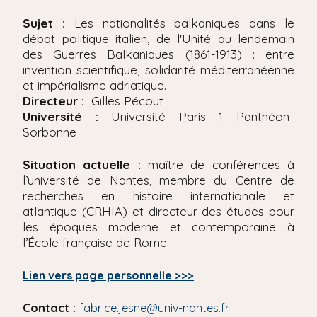
'
i
A
Sujet :
Les nationalités balkaniques dans le
r
p
débat politique italien, de l'Unité au lendemain
i
a
des Guerres Balkaniques (1861-1913) : entre
a
l
invention scientifique, solidarité méditerranéenne
n
e
et impérialisme adriatique.
Directeur :
Gilles Pécout
Université :
Université Paris 1 Panthéon-
Sorbonne
Situation actuelle :
maître de conférences à
l’université de Nantes, membre du Centre de
recherches en histoire internationale et
atlantique (CRHIA) et directeur des études pour
les époques moderne et contemporaine à
l’École française de Rome.
Lien vers page personnelle >>>
Contact :
fabrice.jesne@univ-nantes.fr