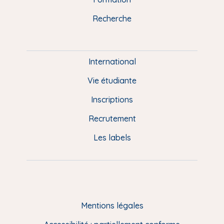
k
n
a
u
Recherche
m
P
i
e
International
d
Vie étudiante
d
Inscriptions
e
Recrutement
p
Les labels
a
g
e
F
Mentions légales
R